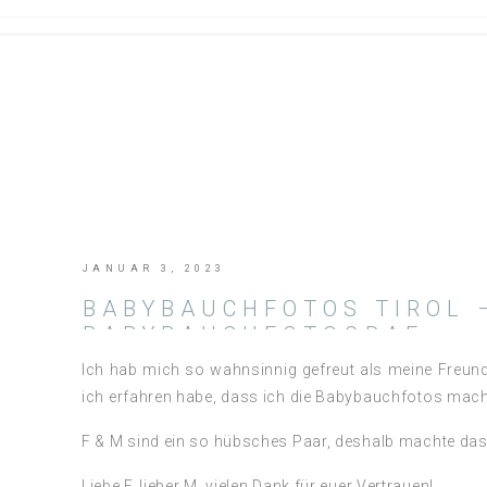
JANUAR 3, 2023
BABYBAUCHFOTOS TIROL 
BABYBAUCHFOTOGRAF
Ich hab mich so wahnsinnig gefreut als meine Freun
ich erfahren habe, dass ich die Babybauchfotos mach
F & M sind ein so hübsches Paar, deshalb machte da
Liebe F, lieber M, vielen Dank für euer Vertrauen!