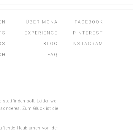
EN
ÜBER MONA
FACEBOOK
TS
EXPERIENCE
PINTEREST
DS
BLOG
INSTAGRAM
CH
FAQ
g
stattfinden soll. Leider war
esonderes. Zum Glück ist die
duftende Heublumen von der