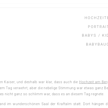
HOCHZEIT
PORTRAI
BABYS / KI
BABYBAU
M
en Kaiser, und deshalb war klar, dass auch die
Hochzeit am Ber
esem Tag verwehrt, aber die nebelige Stimmung war etwas ganz B
es nicht ganz so schlimm war, dass es an diesem Tag regnete.
fand im wunderschönen Saal der Kraftalm statt. Dort hängen 