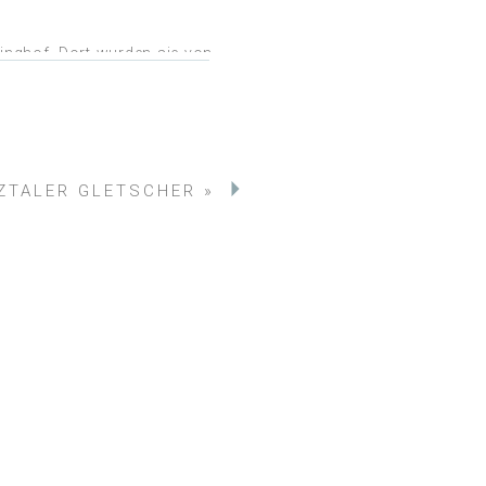
inghof. Dort wurden sie von
TZTALER GLETSCHER
»