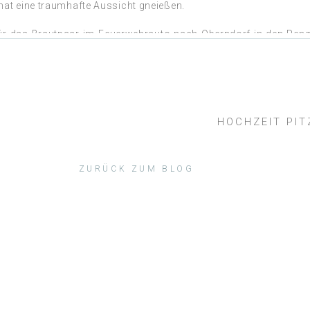
at eine traumhafte Aussicht gneießen.
für das Brautpaar im Feuerwehrauto nach Oberndorf in den Penz
die Nacht gefeiert.
HOCHZEIT PI
i Kitzbühel
ndorf
ZURÜCK ZUM BLOG